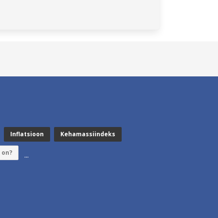
Inflatsioon
Kehamassiindeks
 on?
...