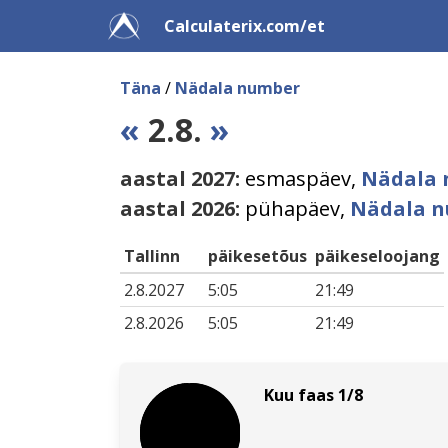
Calculaterix.com/et
Täna
/
Nädala number
«
2.8.
»
aastal 2027:
esmaspäev,
Nädala 
aastal 2026:
pühapäev,
Nädala n
Tallinn
päikesetõus
päikeseloojang
2.8.2027
5:05
21:49
2.8.2026
5:05
21:49
Kuu faas 1/8