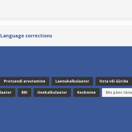
 Language corrections
Protsendi arvutamine
Laenukalkulaator
Osta või üürida
laator
BRI
Unekalkulaator
Keskmine
Mis päev täna