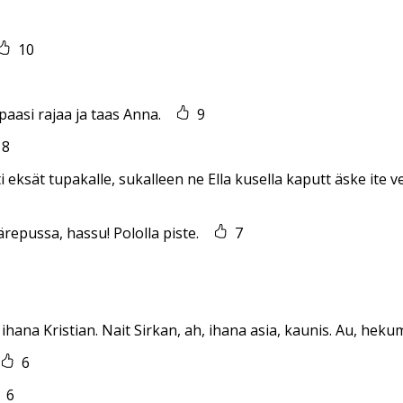
10
epaasi rajaa ja taas Anna.
9
8
ti eksät tupakalle, sukalleen ne Ella kusella kaputt äske ite v
ärepussa, hassu! Pololla piste.
7
ihana Kristian. Nait Sirkan, ah, ihana asia, kaunis. Au, heku
6
6