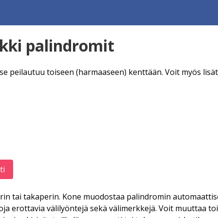
kki palindromit
 se peilautuu toiseen (harmaaseen) kenttään. Voit myös lisät
ti
erin tai takaperin. Kone muodostaa palindromin automaattise
ja erottavia välilyöntejä sekä välimerkkejä. Voit muuttaa toi