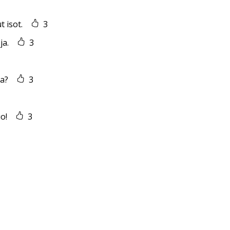
 isot.
3
ja.
3
ka?
3
o!
3