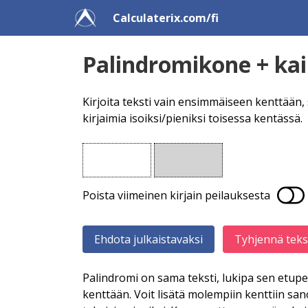
Calculaterix.com/fi
Palindromikone + kai
Kirjoita teksti vain ensimmäiseen kenttään,
kirjaimia isoiksi/pieniksi toisessa kentässä.
Poista viimeinen kirjain peilauksesta
Tyhjennä teks
Palindromi on sama teksti, lukipa sen etup
kenttään. Voit lisätä molempiin kenttiin sano