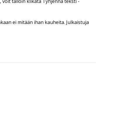
 voit tällöin klikata Tyhjennä teksti -
kaan ei mitään ihan kauheita. Julkaistuja