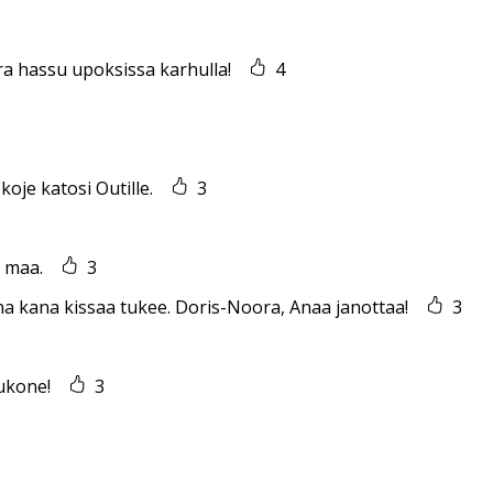
ra hassu upoksissa karhulla!
4
koje katosi Outille.
3
u maa.
3
na kana kissaa tukee. Doris-Noora, Anaa janottaa!
3
kukone!
3