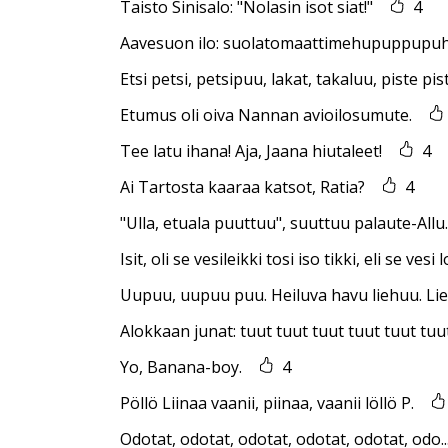
Taisto Sinisalo: "Nolasin isot siat!"
4
Aavesuon ilo: suolatomaattimehupuppupuh
Etsi petsi, petsipuu, lakat, takaluu, piste pis
Etumus oli oiva Nannan avioilosumute.
Tee latu ihana! Aja, Jaana hiutaleet!
4
Ai Tartosta kaaraa katsot, Ratia?
4
"Ulla, etuala puuttuu", suuttuu palaute-Allu.
Isit, oli se vesileikki tosi iso tikki, eli se vesi lo
Uupuu, uupuu puu. Heiluva havu liehuu. Lie
Alokkaan junat: tuut tuut tuut tuut tuut tuut
Yo, Banana-boy.
4
Pöllö Liinaa vaanii, piinaa, vaanii löllö P.
Odotat, odotat, odotat, odotat, odotat, odo..