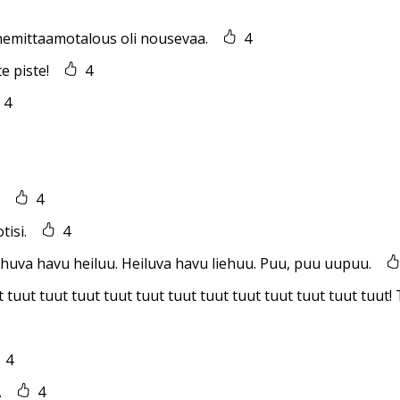
emittaamotalous oli nousevaa.
4
te piste!
4
4
4
tisi.
4
huva havu heiluu. Heiluva havu liehuu. Puu, puu uupuu.
 tuut tuut tuut tuut tuut tuut tuut tuut tuut tuut tuut tuut! 
4
.
4