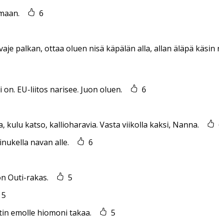
maan.
6
vaje palkan, ottaa oluen nisä käpälän alla, allan äläpä käsin
i on. EU-liitos narisee. Juon oluen.
6
a, kulu katso, kallioharavia. Vasta viikolla kaksi, Nanna.
sinukella navan alle.
6
on Outi-rakas.
5
5
ilitin emolle hiomoni takaa.
5