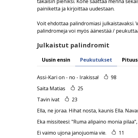
takaisin pieniksi. Kone saattaa mennä sekaisin
painiketta ja kirjoittaa uudestaan.
Voit ehdottaa palindromiasi julkaistavaksi.
palindromeja voi myös äänestää / peukutta
Julkaistut palindromit
Uusin ensin
Peukutukset
Pituus
Assi-Kari on - no - Irakissa!
98
Saita Matias
25
Tavin ivat
23
Ella, ne joraa. Hihat nosta, kaunis Ella. Nava
Eka missiteesi: "Ruma alipaino monia pilaa",
Ei vaimo ujona janojuomia vie.
11