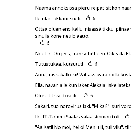
Naama annoksissa pieru reipas siskon naa
Ilo ukin: akkani kuoli.
6
Ottaa oluen eno kallu, nisässä tikku, piinaa 
sinulla kone neulo aatto.
6
Neulon. Ou jees, Iran sotii! Luen. Oikealla Ek
Tutustukaa, kutsutut!
6
Anna, niskakallo kii! Vatsavaivarahoilla kost
Ella, navan alle kun isket Aleksia, iske latek
Oli isot tissit tosi ilo.
6
Sakari, tuo norovirus iski. "Miksi?", suri vor
Ilo: IT-Tommi Saalas salaa simmotti oli.
"Aa Kati! No moi, hello! Meni tili, tuli vilu", t