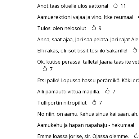
Anot taas oluelle ulos aattona!
11
Aamuerektioni vajaa ja vino. Itke reumaa!
Tulos: olen nelosolut
9
Anna, saat ajaa, Jari saa pelata. Jari rajat Al
Elli rakas, oli isot tissit tosi ilo Sakarille!
Ok, kutise perässä, talleta! Jaana taas ite ve
7
Etsi pallo! Lopussa hassu peräreikä. Käki er
Alli pamautti vittua mapilla.
7
Tulliportin nitropillut
7
No niin, on aamu. Kehua sinua kai saan, ah, 
Aamukehu ja hapan napahaju - hekumaa!
Emme loassa jorise, sir. Ojassa olemme.