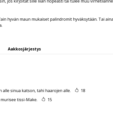
, jos kirjoitat sille liian nopeasti tai tulee muu virhetilanne,
 Vain hyvän maun mukaiset palindromit hyväksytään. Tai aina
a.
Aakkosjärjestys
n alle sinua katson, tahi haarojen alle.
18
 murisee tissi-Make.
15