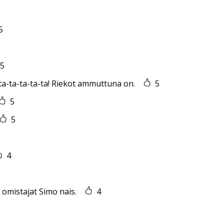
5
5
-ta-ta-ta-ta-ta! Riekot ammuttuna on.
5
5
5
4
n omistajat Simo nais.
4