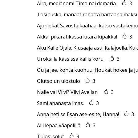
Aira, medianomi Timo nai demaria.
3
Tosi tuska, manaat rahatta hartaana maksut
Ajoniekat Savosta kaahaa, katso vastakeino
Akka, pikaratikassa kitara kipakka!
3
Aku Kalle Ojala. Kiusaaja asui Kalajoella. Ku
Uroksilla kassissa kallis koru.
3
Ou ja jee, kohta kuohuu. Houkat hokee ja ju
Olutsolun ulostulo
3
Nalle vai Viivi? Viivi Avellan!
3
Sami ananasta imas.
3
Anna heti se Esan ase-esite, Hanna!
3
Älli lepää vääpelillä
3
Tulos: solut
3