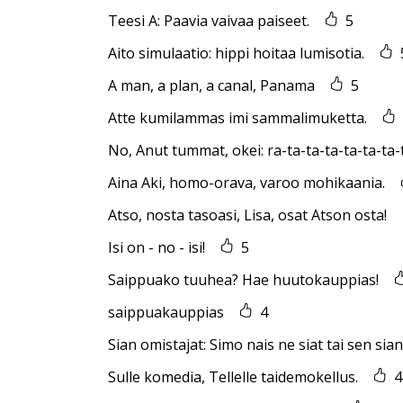
Teesi A: Paavia vaivaa paiseet.
5
Aito simulaatio: hippi hoitaa lumisotia.
A man, a plan, a canal, Panama
5
Atte kumilammas imi sammalimuketta.
No, Anut tummat, okei: ra-ta-ta-ta-ta-ta-ta
Aina Aki, homo-orava, varoo mohikaania.
Atso, nosta tasoasi, Lisa, osat Atson osta!
Isi on - no - isi!
5
Saippuako tuuhea? Hae huutokauppias!
saippuakauppias
4
Sian omistajat: Simo nais ne siat tai sen sia
Sulle komedia, Tellelle taidemokellus.
4