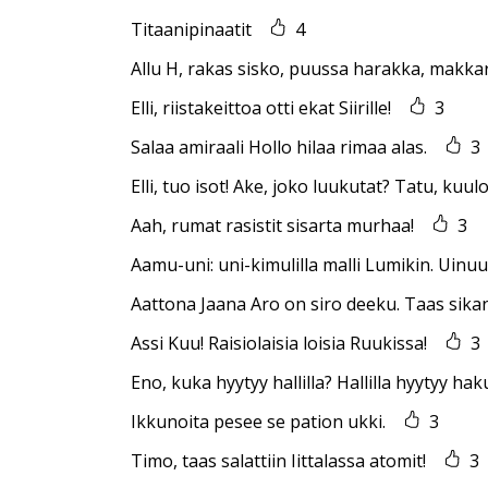
Titaanipinaatit
4
Allu H, rakas sisko, puussa harakka, makka
Elli, riistakeittoa otti ekat Siirille!
3
Salaa amiraali Hollo hilaa rimaa alas.
3
Elli, tuo isot! Ake, joko luukutat? Tatu, kuulo
Aah, rumat rasistit sisarta murhaa!
3
Aamu-uni: uni-kimulilla malli Lumikin. Uinu
Aattona Jaana Aro on siro deeku. Taas sika
Assi Kuu! Raisiolaisia loisia Ruukissa!
3
Eno, kuka hyytyy hallilla? Hallilla hyytyy ha
Ikkunoita pesee se pation ukki.
3
Timo, taas salattiin Iittalassa atomit!
3