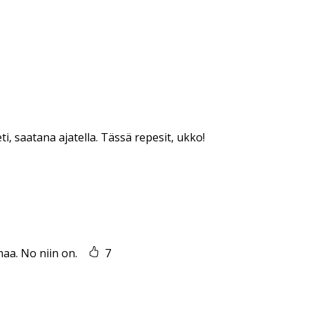
eti, saatana ajatella. Tässä repesit, ukko!
maa. No niin on.
7