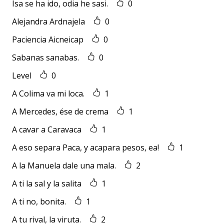
Isa se ha ido, odia he sasi.
0
Alejandra Ardnajela
0
Paciencia Aicneicap
0
Sabanas sanabas.
0
Level
0
A Colima va mi loca.
1
A Mercedes, ése de crema
1
A cavar a Caravaca
1
A eso separa Paca, y acapara pesos, ea!
1
A la Manuela dale una mala.
2
A ti la sal y la salita
1
A ti no, bonita.
1
A tu rival, la viruta.
2