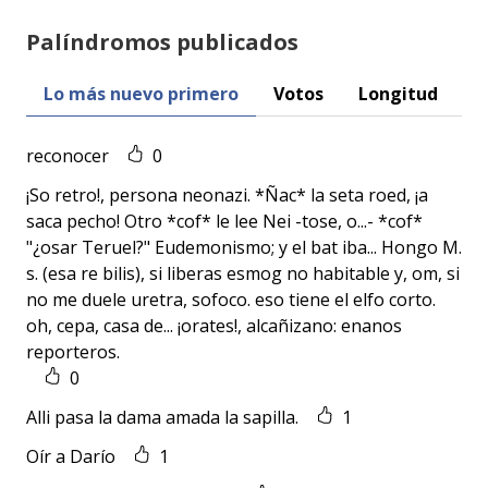
Palíndromos publicados
Lo más nuevo primero
Votos
Longitud
O
reconocer
0
¡So retro!, persona neonazi. *Ñac* la seta roed, ¡a
saca pecho! Otro *cof* le lee Nei -tose, o...- *cof*
"¿osar Teruel?" Eudemonismo; y el bat iba... Hongo M.
s. (esa re bilis), si liberas esmog no habitable y, om, si
no me duele uretra, sofoco. eso tiene el elfo corto.
oh, cepa, casa de... ¡orates!, alcañizano: enanos
reporteros.
0
Alli pasa la dama amada la sapilla.
1
Oír a Darío
1