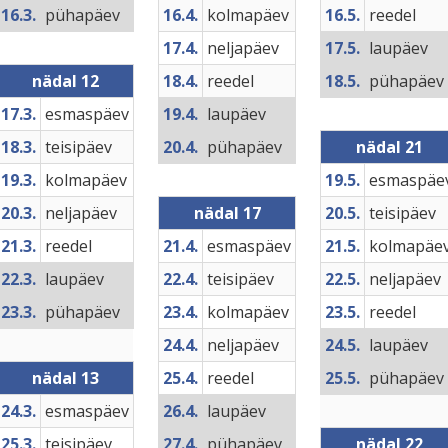
16.3.
pühapäev
16.4.
kolmapäev
16.5.
reedel
17.4.
neljapäev
17.5.
laupäev
nädal 12
18.4.
reedel
18.5.
pühapäev
17.3.
esmaspäev
19.4.
laupäev
18.3.
teisipäev
20.4.
pühapäev
nädal 21
19.3.
kolmapäev
19.5.
esmaspäe
20.3.
neljapäev
nädal 17
20.5.
teisipäev
21.3.
reedel
21.4.
esmaspäev
21.5.
kolmapäe
22.3.
laupäev
22.4.
teisipäev
22.5.
neljapäev
23.3.
pühapäev
23.4.
kolmapäev
23.5.
reedel
24.4.
neljapäev
24.5.
laupäev
nädal 13
25.4.
reedel
25.5.
pühapäev
24.3.
esmaspäev
26.4.
laupäev
25.3.
teisipäev
27.4.
pühapäev
nädal 22