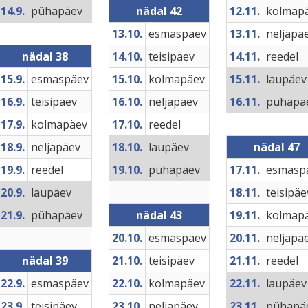
14.9.
pühapäev
nädal 42
12.11.
kolmap
13.10.
esmaspäev
13.11.
neljapä
nädal 38
14.10.
teisipäev
14.11.
reedel
15.9.
esmaspäev
15.10.
kolmapäev
15.11.
laupäev
16.9.
teisipäev
16.10.
neljapäev
16.11.
pühapä
17.9.
kolmapäev
17.10.
reedel
18.9.
neljapäev
18.10.
laupäev
nädal 47
19.9.
reedel
19.10.
pühapäev
17.11.
esmasp
20.9.
laupäev
18.11.
teisipäe
21.9.
pühapäev
nädal 43
19.11.
kolmap
20.10.
esmaspäev
20.11.
neljapä
nädal 39
21.10.
teisipäev
21.11.
reedel
22.9.
esmaspäev
22.10.
kolmapäev
22.11.
laupäev
23.9.
teisipäev
23.10.
neljapäev
23.11.
pühapä