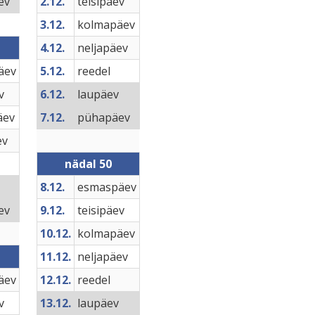
ev
2.12.
teisipäev
3.12.
kolmapäev
4.12.
neljapäev
äev
5.12.
reedel
v
6.12.
laupäev
äev
7.12.
pühapäev
ev
nädal 50
8.12.
esmaspäev
ev
9.12.
teisipäev
10.12.
kolmapäev
11.12.
neljapäev
äev
12.12.
reedel
v
13.12.
laupäev