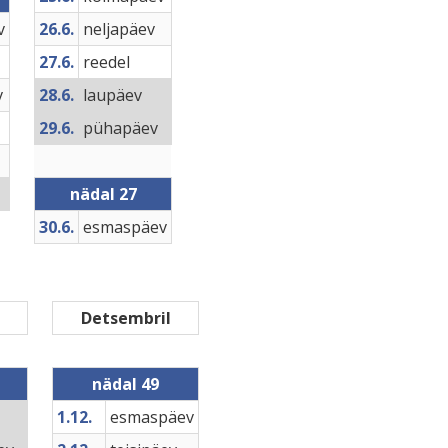
v
26.6.
neljapäev
27.6.
reedel
v
28.6.
laupäev
29.6.
pühapäev
nädal 27
30.6.
esmaspäev
Detsembril
nädal 49
1.12.
esmaspäev