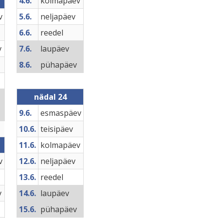
4.6.
kolmapäev
v
5.6.
neljapäev
6.6.
reedel
v
7.6.
laupäev
8.6.
pühapäev
nädal 24
9.6.
esmaspäev
10.6.
teisipäev
11.6.
kolmapäev
v
12.6.
neljapäev
13.6.
reedel
v
14.6.
laupäev
15.6.
pühapäev