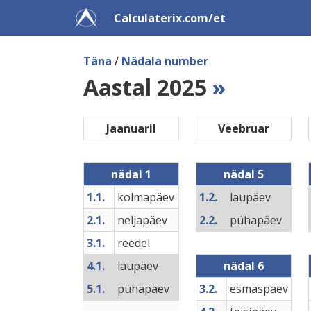
Calculaterix.com/et
Täna
/
Nädala number
Aastal 2025
»
Jaanuaril
Veebruar
nädal 1
nädal 5
1.1.
kolmapäev
1.2.
laupäev
2.1.
neljapäev
2.2.
pühapäev
3.1.
reedel
4.1.
laupäev
nädal 6
5.1.
pühapäev
3.2.
esmaspäev