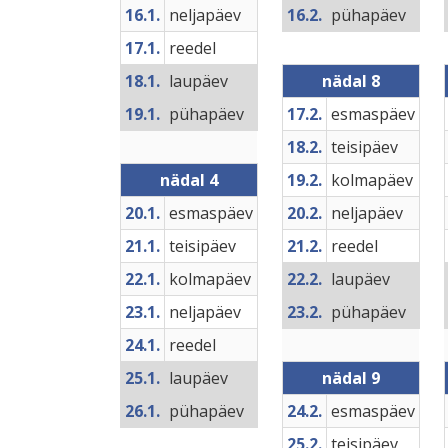
16.1.
neljapäev
16.2.
pühapäev
17.1.
reedel
18.1.
laupäev
nädal 8
19.1.
pühapäev
17.2.
esmaspäev
18.2.
teisipäev
nädal 4
19.2.
kolmapäev
20.1.
esmaspäev
20.2.
neljapäev
21.1.
teisipäev
21.2.
reedel
22.1.
kolmapäev
22.2.
laupäev
23.1.
neljapäev
23.2.
pühapäev
24.1.
reedel
25.1.
laupäev
nädal 9
26.1.
pühapäev
24.2.
esmaspäev
25.2.
teisipäev