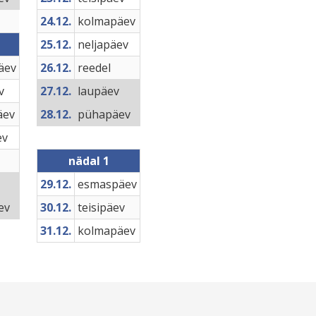
24.12.
kolmapäev
25.12.
neljapäev
äev
26.12.
reedel
v
27.12.
laupäev
äev
28.12.
pühapäev
ev
nädal 1
29.12.
esmaspäev
ev
30.12.
teisipäev
31.12.
kolmapäev