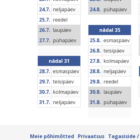
24.7.
neljapäev
24.8.
pühapäev
25.7.
reedel
26.7.
laupäev
nädal 35
27.7.
pühapäev
25.8.
esmaspäev
26.8.
teisipäev
nädal 31
27.8.
kolmapäev
28.7.
esmaspäev
28.8.
neljapäev
29.7.
teisipäev
29.8.
reedel
30.7.
kolmapäev
30.8.
laupäev
31.7.
neljapäev
31.8.
pühapäev
Meie põhimõtted
Privaatsus
Tagasiside /