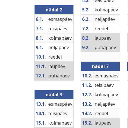
4.2.
teisipäev
nädal 2
5.2.
kolmapäev
6.1.
esmaspäev
6.2.
neljapäev
7.1.
teisipäev
7.2.
reedel
8.1.
kolmapäev
8.2.
laupäev
9.1.
neljapäev
9.2.
pühapäev
10.1.
reedel
11.1.
laupäev
nädal 7
12.1.
pühapäev
10.2.
esmaspäev
11.2.
teisipäev
nädal 3
12.2.
kolmapäev
13.1.
esmaspäev
13.2.
neljapäev
14.1.
teisipäev
14.2.
reedel
15.1.
kolmapäev
15.2.
laupäev