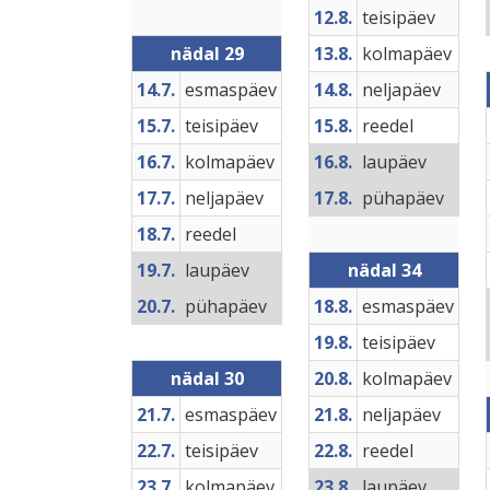
12.8.
teisipäev
nädal 29
13.8.
kolmapäev
14.7.
esmaspäev
14.8.
neljapäev
15.7.
teisipäev
15.8.
reedel
16.7.
kolmapäev
16.8.
laupäev
17.7.
neljapäev
17.8.
pühapäev
18.7.
reedel
19.7.
laupäev
nädal 34
20.7.
pühapäev
18.8.
esmaspäev
19.8.
teisipäev
nädal 30
20.8.
kolmapäev
21.7.
esmaspäev
21.8.
neljapäev
22.7.
teisipäev
22.8.
reedel
23.7.
kolmapäev
23.8.
laupäev