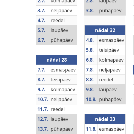
2.7.
kolmapäev
2.8.
laupäev
3.7.
neljapäev
3.8.
pühapäev
4.7.
reedel
5.7.
laupäev
nädal 32
6.7.
pühapäev
4.8.
esmaspäev
5.8.
teisipäev
nädal 28
6.8.
kolmapäev
7.7.
esmaspäev
7.8.
neljapäev
8.7.
teisipäev
8.8.
reedel
9.7.
kolmapäev
9.8.
laupäev
10.7.
neljapäev
10.8.
pühapäev
11.7.
reedel
12.7.
laupäev
nädal 33
13.7.
pühapäev
11.8.
esmaspäev