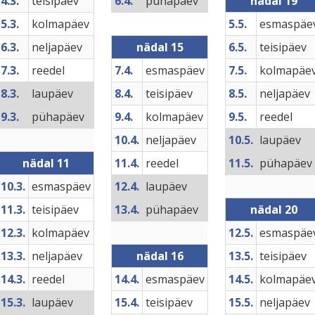
4.3.
teisipäev
6.4.
pühapäev
nädal 19
5.3.
kolmapäev
5.5.
esmaspäe
6.3.
neljapäev
nädal 15
6.5.
teisipäev
7.3.
reedel
7.4.
esmaspäev
7.5.
kolmapäe
8.3.
laupäev
8.4.
teisipäev
8.5.
neljapäev
9.3.
pühapäev
9.4.
kolmapäev
9.5.
reedel
10.4.
neljapäev
10.5.
laupäev
nädal 11
11.4.
reedel
11.5.
pühapäev
10.3.
esmaspäev
12.4.
laupäev
11.3.
teisipäev
13.4.
pühapäev
nädal 20
12.3.
kolmapäev
12.5.
esmaspäe
13.3.
neljapäev
nädal 16
13.5.
teisipäev
14.3.
reedel
14.4.
esmaspäev
14.5.
kolmapäe
15.3.
laupäev
15.4.
teisipäev
15.5.
neljapäev