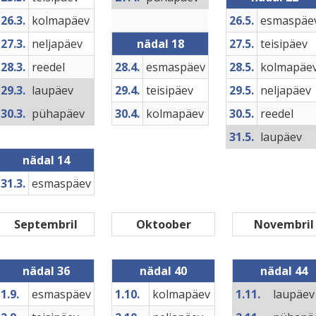
26.3.
kolmapäev
26.5.
esmaspäe
27.3.
neljapäev
nädal 18
27.5.
teisipäev
28.3.
reedel
28.4.
esmaspäev
28.5.
kolmapäe
29.3.
laupäev
29.4.
teisipäev
29.5.
neljapäev
30.3.
pühapäev
30.4.
kolmapäev
30.5.
reedel
31.5.
laupäev
nädal 14
31.3.
esmaspäev
Septembril
Oktoober
Novembril
nädal 36
nädal 40
nädal 44
1.9.
esmaspäev
1.10.
kolmapäev
1.11.
laupäev