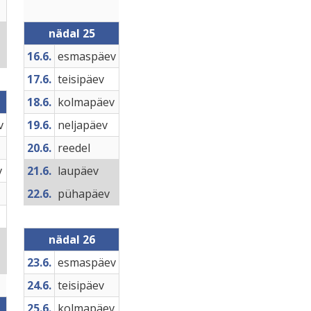
nädal 25
16.6.
esmaspäev
17.6.
teisipäev
18.6.
kolmapäev
v
19.6.
neljapäev
20.6.
reedel
v
21.6.
laupäev
22.6.
pühapäev
nädal 26
23.6.
esmaspäev
24.6.
teisipäev
25.6.
kolmapäev