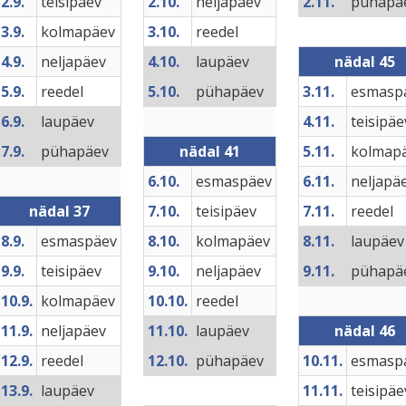
2.9.
teisipäev
2.10.
neljapäev
2.11.
pühapä
3.9.
kolmapäev
3.10.
reedel
4.9.
neljapäev
4.10.
laupäev
nädal 45
5.9.
reedel
5.10.
pühapäev
3.11.
esmasp
6.9.
laupäev
4.11.
teisipäe
7.9.
pühapäev
nädal 41
5.11.
kolmap
6.10.
esmaspäev
6.11.
neljapä
nädal 37
7.10.
teisipäev
7.11.
reedel
8.9.
esmaspäev
8.10.
kolmapäev
8.11.
laupäev
9.9.
teisipäev
9.10.
neljapäev
9.11.
pühapä
10.9.
kolmapäev
10.10.
reedel
11.9.
neljapäev
11.10.
laupäev
nädal 46
12.9.
reedel
12.10.
pühapäev
10.11.
esmasp
13.9.
laupäev
11.11.
teisipäe