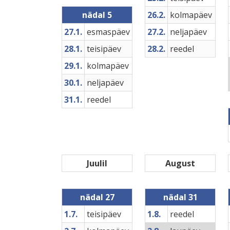
nädal 5
26.2.
kolmapäev
27.1.
esmaspäev
27.2.
neljapäev
28.1.
teisipäev
28.2.
reedel
29.1.
kolmapäev
30.1.
neljapäev
31.1.
reedel
Juulil
August
nädal 27
nädal 31
1.7.
teisipäev
1.8.
reedel