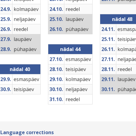
24.9.
kolmapäev
24.10.
reedel
25.9.
neljapäev
25.10.
laupäev
nädal 48
26.9.
reedel
26.10.
pühapäev
24.11.
esmasp
27.9.
laupäev
25.11.
teisipäe
28.9.
pühapäev
nädal 44
26.11.
kolmap
27.10.
esmaspäev
27.11.
neljapä
nädal 40
28.10.
teisipäev
28.11.
reedel
29.9.
esmaspäev
29.10.
kolmapäev
29.11.
laupäev
30.9.
teisipäev
30.10.
neljapäev
30.11.
pühapä
31.10.
reedel
 Language corrections