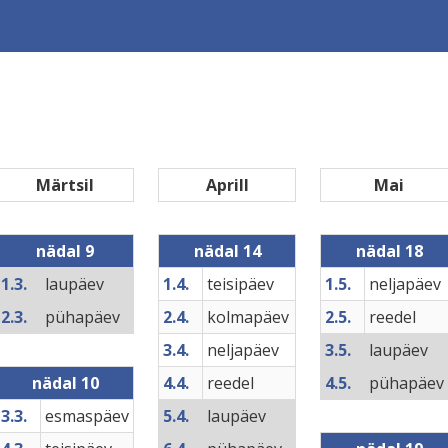
Märtsil
Aprill
Mai
nädal 9
nädal 14
nädal 18
1.3.
laupäev
1.4.
teisipäev
1.5.
neljapäev
2.3.
pühapäev
2.4.
kolmapäev
2.5.
reedel
3.4.
neljapäev
3.5.
laupäev
nädal 10
4.4.
reedel
4.5.
pühapäev
3.3.
esmaspäev
5.4.
laupäev