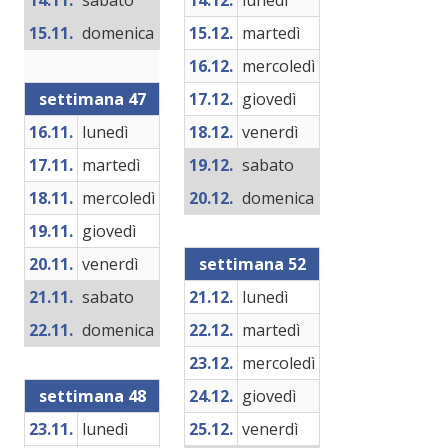
14.11.
sabato
14.12.
lunedì
15.11.
domenica
15.12.
martedì
16.12.
mercoledì
settimana 47
17.12.
giovedì
16.11.
lunedì
18.12.
venerdì
17.11.
martedì
19.12.
sabato
18.11.
mercoledì
20.12.
domenica
19.11.
giovedì
20.11.
venerdì
settimana 52
21.11.
sabato
21.12.
lunedì
22.11.
domenica
22.12.
martedì
23.12.
mercoledì
settimana 48
24.12.
giovedì
23.11.
lunedì
25.12.
venerdì