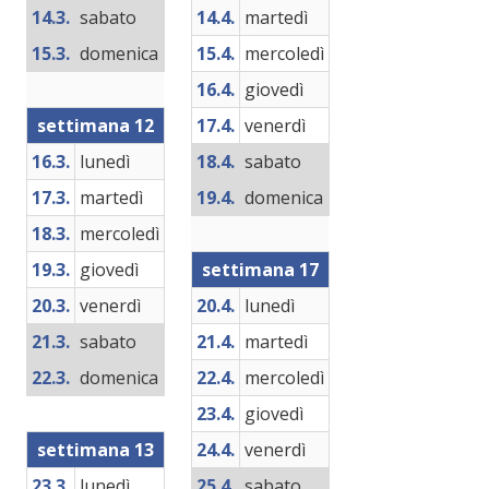
14.3.
sabato
14.4.
martedì
15.3.
domenica
15.4.
mercoledì
16.4.
giovedì
settimana 12
17.4.
venerdì
16.3.
lunedì
18.4.
sabato
17.3.
martedì
19.4.
domenica
18.3.
mercoledì
19.3.
giovedì
settimana 17
20.3.
venerdì
20.4.
lunedì
21.3.
sabato
21.4.
martedì
22.3.
domenica
22.4.
mercoledì
23.4.
giovedì
settimana 13
24.4.
venerdì
23.3.
lunedì
25.4.
sabato