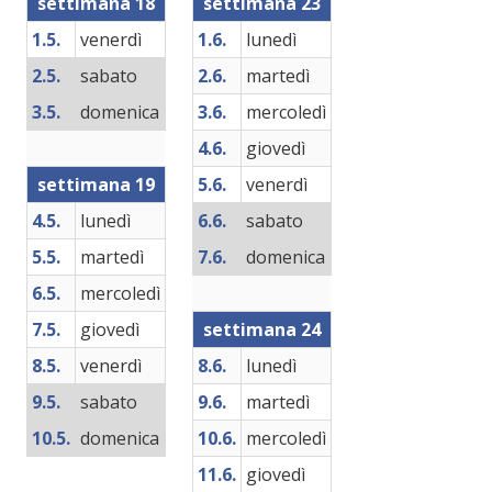
settimana 18
settimana 23
1.5.
venerdì
1.6.
lunedì
2.5.
sabato
2.6.
martedì
3.5.
domenica
3.6.
mercoledì
4.6.
giovedì
settimana 19
5.6.
venerdì
4.5.
lunedì
6.6.
sabato
5.5.
martedì
7.6.
domenica
6.5.
mercoledì
7.5.
giovedì
settimana 24
8.5.
venerdì
8.6.
lunedì
9.5.
sabato
9.6.
martedì
10.5.
domenica
10.6.
mercoledì
11.6.
giovedì