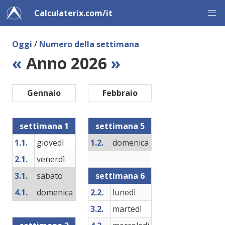
Calculaterix.com/it
Oggi
/
Numero della settimana
«
Anno 2026
»
Gennaio
Febbraio
settimana 1
settimana 5
1.1.
giovedì
1.2.
domenica
2.1.
venerdì
3.1.
sabato
settimana 6
4.1.
domenica
2.2.
lunedì
3.2.
martedì