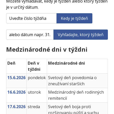
Môžete vyhľadávať, kedy je týždeň alebo ktorý týždeň
je v určitý dátum.
Kedy je týždeň
Vyhľadajte, ktorý týždeň
Medzinárodné dni v týždni
Deň
Deň v
Medzinárodné dni
týždni
15.6.2026
pondelok
Svetový deň povedomia o
zneužívaní starších
16.6.2026
utorok
Medzinárodný deň rodinných
remitencií
17.6.2026
streda
Svetový deň boja proti
rozširovaniu púští a suchu