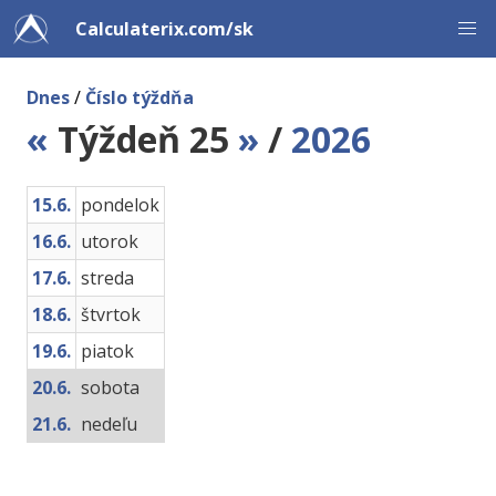
Calculaterix.com/sk
Dnes
/
Číslo týždňa
«
Týždeň 25
»
/
2026
15.6.
pondelok
16.6.
utorok
17.6.
streda
18.6.
štvrtok
19.6.
piatok
20.6.
sobota
21.6.
nedeľu