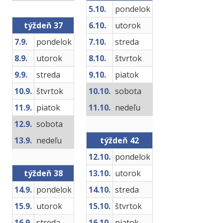
5.10.
pondelok
týždeň 37
6.10.
utorok
7.9.
pondelok
7.10.
streda
8.9.
utorok
8.10.
štvrtok
9.9.
streda
9.10.
piatok
10.9.
štvrtok
10.10.
sobota
11.9.
piatok
11.10.
nedeľu
12.9.
sobota
13.9.
nedeľu
týždeň 42
12.10.
pondelok
týždeň 38
13.10.
utorok
14.9.
pondelok
14.10.
streda
15.9.
utorok
15.10.
štvrtok
16.9.
streda
16.10.
piatok