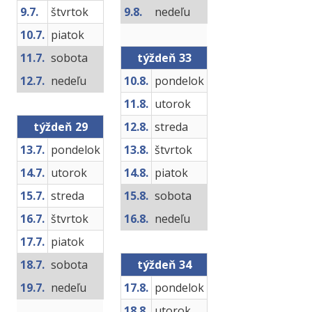
9.7.
štvrtok
9.8.
nedeľu
10.7.
piatok
11.7.
sobota
týždeň 33
12.7.
nedeľu
10.8.
pondelok
11.8.
utorok
týždeň 29
12.8.
streda
13.7.
pondelok
13.8.
štvrtok
14.7.
utorok
14.8.
piatok
15.7.
streda
15.8.
sobota
16.7.
štvrtok
16.8.
nedeľu
17.7.
piatok
18.7.
sobota
týždeň 34
19.7.
nedeľu
17.8.
pondelok
18.8.
utorok