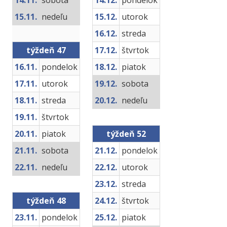
14.11.
sobota
14.12.
pondelok
15.11.
nedeľu
15.12.
utorok
16.12.
streda
týždeň 47
17.12.
štvrtok
16.11.
pondelok
18.12.
piatok
17.11.
utorok
19.12.
sobota
18.11.
streda
20.12.
nedeľu
19.11.
štvrtok
20.11.
piatok
týždeň 52
21.11.
sobota
21.12.
pondelok
22.11.
nedeľu
22.12.
utorok
23.12.
streda
týždeň 48
24.12.
štvrtok
23.11.
pondelok
25.12.
piatok