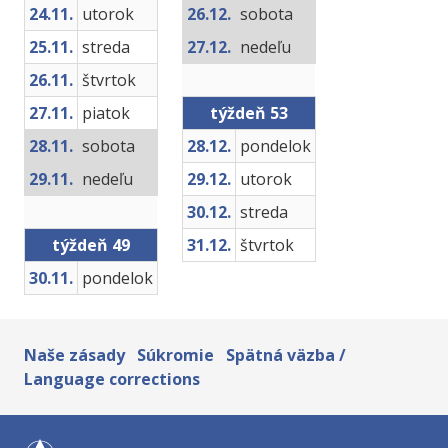
24.11.
utorok
26.12.
sobota
25.11.
streda
27.12.
nedeľu
26.11.
štvrtok
27.11.
piatok
týždeň 53
28.11.
sobota
28.12.
pondelok
29.11.
nedeľu
29.12.
utorok
30.12.
streda
týždeň 49
31.12.
štvrtok
30.11.
pondelok
Naše zásady
Súkromie
Spätná väzba /
Language corrections