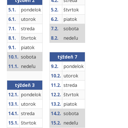
týždeň 2
4.2.
streda
5.1.
pondelok
5.2.
štvrtok
6.1.
utorok
6.2.
piatok
7.1.
streda
7.2.
sobota
8.1.
štvrtok
8.2.
nedeľu
9.1.
piatok
10.1.
sobota
týždeň 7
11.1.
nedeľu
9.2.
pondelok
10.2.
utorok
týždeň 3
11.2.
streda
12.1.
pondelok
12.2.
štvrtok
13.1.
utorok
13.2.
piatok
14.1.
streda
14.2.
sobota
15.1.
štvrtok
15.2.
nedeľu