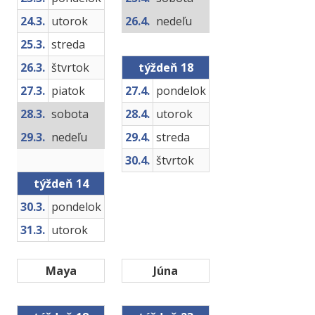
24.3.
utorok
26.4.
nedeľu
25.3.
streda
26.3.
štvrtok
týždeň 18
27.3.
piatok
27.4.
pondelok
28.3.
sobota
28.4.
utorok
29.3.
nedeľu
29.4.
streda
30.4.
štvrtok
týždeň 14
30.3.
pondelok
31.3.
utorok
Maya
Júna