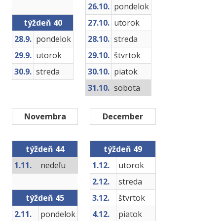
26.10.
pondelok
týždeň 40
27.10.
utorok
28.9.
pondelok
28.10.
streda
29.9.
utorok
29.10.
štvrtok
30.9.
streda
30.10.
piatok
31.10.
sobota
Novembra
December
týždeň 44
týždeň 49
1.11.
nedeľu
1.12.
utorok
2.12.
streda
týždeň 45
3.12.
štvrtok
2.11.
pondelok
4.12.
piatok