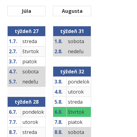
Júla
Augusta
týždeň 27
týždeň 31
1.7.
streda
1.8.
sobota
2.7.
štvrtok
2.8.
nedeľu
3.7.
piatok
4.7.
sobota
týždeň 32
5.7.
nedeľu
3.8.
pondelok
4.8.
utorok
týždeň 28
5.8.
streda
6.7.
pondelok
6.8.
štvrtok
7.7.
utorok
7.8.
piatok
8.7.
streda
8.8.
sobota