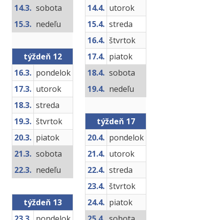
14.3.
sobota
14.4.
utorok
15.3.
nedeľu
15.4.
streda
16.4.
štvrtok
týždeň 12
17.4.
piatok
16.3.
pondelok
18.4.
sobota
17.3.
utorok
19.4.
nedeľu
18.3.
streda
19.3.
štvrtok
týždeň 17
20.3.
piatok
20.4.
pondelok
21.3.
sobota
21.4.
utorok
22.3.
nedeľu
22.4.
streda
23.4.
štvrtok
týždeň 13
24.4.
piatok
23.3.
pondelok
25.4.
sobota