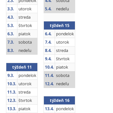
2.3.
pondelok
4.4.
sobota
3.3.
utorok
5.4.
nedeľu
4.3.
streda
5.3.
štvrtok
týždeň 15
6.3.
piatok
6.4.
pondelok
7.3.
sobota
7.4.
utorok
8.3.
nedeľu
8.4.
streda
9.4.
štvrtok
týždeň 11
10.4.
piatok
9.3.
pondelok
11.4.
sobota
10.3.
utorok
12.4.
nedeľu
11.3.
streda
12.3.
štvrtok
týždeň 16
13.3.
piatok
13.4.
pondelok