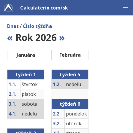
Calculaterix.com/sk
Dnes
/
Číslo týždňa
«
Rok 2026
»
Januára
Februára
týždeň 1
týždeň 5
1.1.
štvrtok
1.2.
nedeľu
2.1.
piatok
3.1.
sobota
týždeň 6
4.1.
nedeľu
2.2.
pondelok
3.2.
utorok