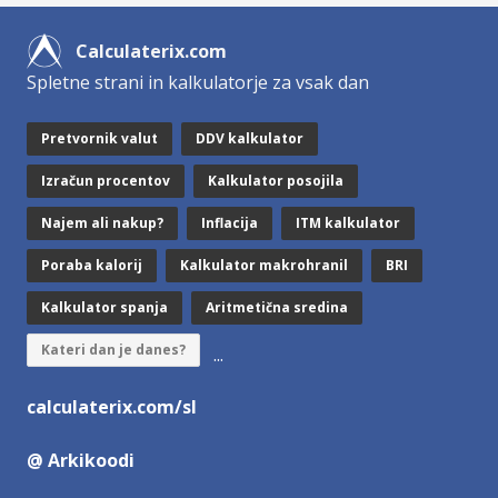
Calculaterix.com
Spletne strani in kalkulatorje za vsak dan
Pretvornik valut
DDV kalkulator
Izračun procentov
Kalkulator posojila
Najem ali nakup?
Inflacija
ITM kalkulator
Poraba kalorij
Kalkulator makrohranil
BRI
Kalkulator spanja
Aritmetična sredina
Kateri dan je danes?
...
calculaterix.com/sl
@ Arkikoodi