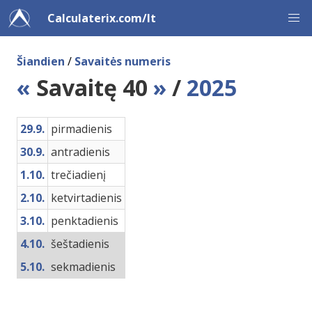
Calculaterix.com/lt
Šiandien
/
Savaitės numeris
«
Savaitę 40
»
/
2025
29.9.
pirmadienis
30.9.
antradienis
1.10.
trečiadienį
2.10.
ketvirtadienis
3.10.
penktadienis
4.10.
šeštadienis
5.10.
sekmadienis