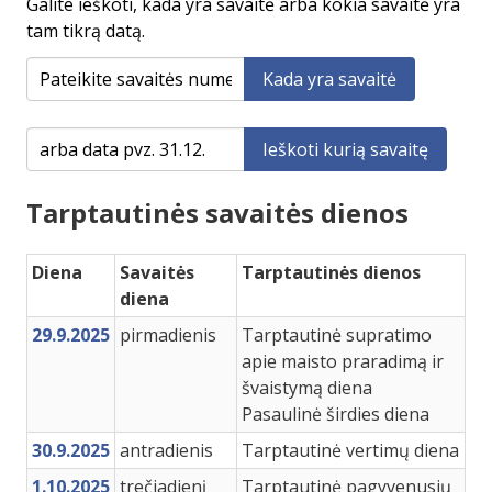
Galite ieškoti, kada yra savaitė arba kokia savaitė yra
tam tikrą datą.
Kada yra savaitė
Ieškoti kurią savaitę
Tarptautinės savaitės dienos
Diena
Savaitės
Tarptautinės dienos
diena
29.9.2025
pirmadienis
Tarptautinė supratimo
apie maisto praradimą ir
švaistymą diena
Pasaulinė širdies diena
30.9.2025
antradienis
Tarptautinė vertimų diena
1.10.2025
trečiadienį
Tarptautinė pagyvenusių