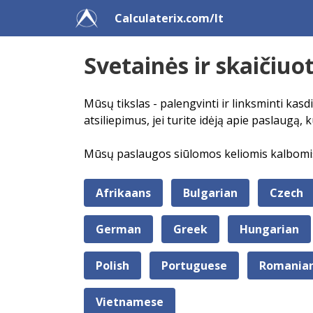
Calculaterix.com/lt
Svetainės ir skaičiuo
Mūsų tikslas - palengvinti ir linksminti kasd
atsiliepimus, jei turite idėją apie paslaugą,
Mūsų paslaugos siūlomos keliomis kalbomis, 
Afrikaans
Bulgarian
Czech
German
Greek
Hungarian
Polish
Portuguese
Romania
Vietnamese