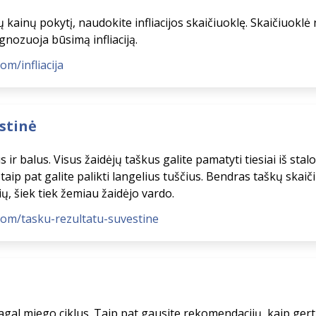
ainų pokytį, naudokite infliacijos skaičiuoklę. Skaičiuoklė na
ognozuoja būsimą infliaciją.
om/infliacija
stinė
 ir balus. Visus žaidėjų taškus galite pamatyti tiesiai iš stalo
taip pat galite palikti langelius tuščius. Bendras taškų ska
lių, šiek tiek žemiau žaidėjo vardo.
com/tasku-rezultatu-suvestine
gal miego ciklus. Taip pat gausite rekomendacijų, kaip gerti 