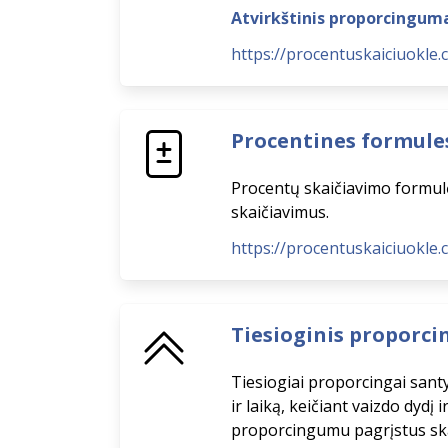
Atvirkštinis proporcingum
https://procentuskaiciuokle.
Procentines formule
Procentų skaičiavimo formulės
skaičiavimus.
https://procentuskaiciuokle
Tiesioginis proporc
Tiesiogiai proporcingai santy
ir laiką, keičiant vaizdo dydį 
proporcingumu pagrįstus ska