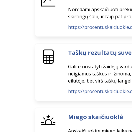
Norėdami apskaičiuoti prekių k
skirtingų šalių ir taip pat pr
https://procentuskaiciuokle.c
Taškų rezultatų suve
Galite nustatyti žaidėjų vardus
neigiamus taškus ir, žinoma, 
eilutėje, bet virš taškų lange
https://procentuskaiciuokle.
Miego skaičiuoklė
Apskaičiuokite miego laiką pa