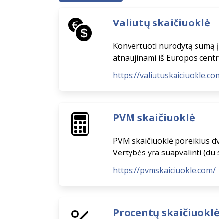
Valiutų skaičiuoklė
Konvertuoti nurodytą sumą į eu
atnaujinami iš Europos centr
https://valiutuskaiciuokle.co
PVM skaičiuoklė
PVM skaičiuoklė poreikius dvi
Vertybės yra suapvalinti (du 
https://pvmskaiciuokle.com/
Procentų skaičiuokl