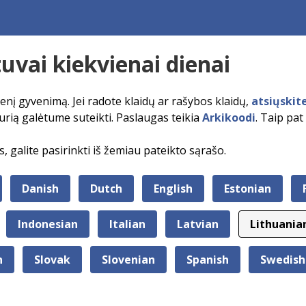
tuvai kiekvienai dienai
ienį gyvenimą. Jei radote klaidų ar rašybos klaidų,
atsiųskit
 kurią galėtume suteikti. Paslaugas teikia
Arkikoodi
. Taip pat
galite pasirinkti iš žemiau pateikto sąrašo.
Danish
Dutch
English
Estonian
Indonesian
Italian
Latvian
Lithuania
n
Slovak
Slovenian
Spanish
Swedish