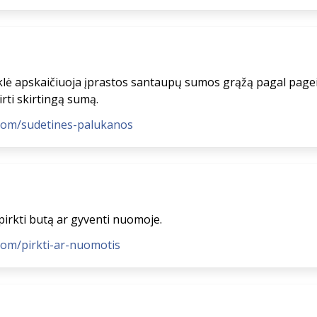
klė apskaičiuoja įprastos santaupų sumos grąžą pagal pag
rti skirtingą sumą.
.com/sudetines-palukanos
pirkti butą ar gyventi nuomoje.
com/pirkti-ar-nuomotis