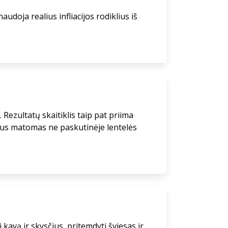
udoja realius infliacijos rodiklius iš
. Rezultatų skaitiklis taip pat priima
ičius matomas ne paskutinėje lentelės
kavą ir skysčius, pritemdyti šviesas ir