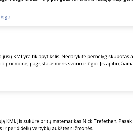
miego
ad jūsų KMI yra tik apytikslis. Nedarykite pernelyg skubota
o priemonė, pagrįsta asmens svorio ir ūgio. Jis apibrėžiama
ują KMI. Jis sukūrė britų matematikas Nick Trefethen. Pasak 
ir per didelių vertybių aukštesni žmonės.