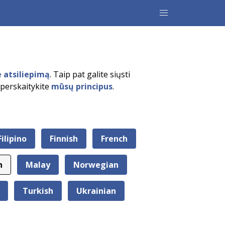
e atsiliepimą
. Taip pat galite siųsti
 perskaitykite
mūsų principus
.
Filipino
Finnish
French
n
Malay
Norwegian
Turkish
Ukrainian