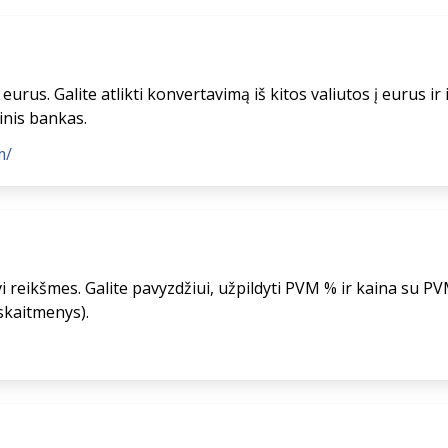
rus. Galite atlikti konvertavimą iš kitos valiutos į eurus ir iš
inis bankas.
m/
 reikšmes. Galite pavyzdžiui, užpildyti PVM % ir kaina su PVM
skaitmenys).
ė