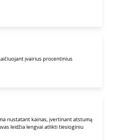
aičiuojant įvairius procentinius
koma nustatant kainas, įvertinant atstumą
vas leidžia lengvai atlikti tiesioginiu