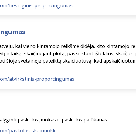
.com/tiesioginis-proporcingumas
cingumas
veju, kai vieno kintamojo reikšmė didėja, kito kintamojo rei
tį ir laiką, skaičiuojant plotą, paskirstant išteklius, skaičiuo
oti šioje svetainėje pateiktą skaičiuotuvą, kad apskaičiuotum
.com/atvirkstinis-proporcingumas
palyginti paskolos įmokas ir paskolos palūkanas.
.com/paskolos-skaiciuokle