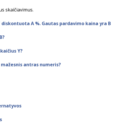
us skaičiavimus.
/ diskontuota A %. Gautas pardavimo kaina yra B
B?
kaičius Y?
r mažesnis antras numeris?
ernatyvos
s