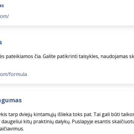
as
com/
s
 pateikiamos čia. Galite patikrinti taisykles, naudojamas sk
.com/formula
ingumas
kis tarp dviejų kintamųjų išlieka toks pat. Tai gali būti tai
ir daugeliui kitų praktinių dalykų. Puslapyje esantis skaičiuotu
ičiavimus.