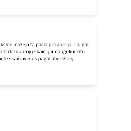
kšmė mažėja ta pačia proporcija. Tai gali
jant darbuotojų skaičių ir daugeliui kitų
ėte skaičiavimus pagal atvirkštinį