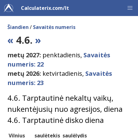
Calculaterix.com/lt
Šiandien
/
Savaitės numeris
«
4.6.
»
metų 2027:
penktadienis,
Savaitės
numeris: 22
metų 2026:
ketvirtadienis,
Savaitės
numeris: 23
4.6. Tarptautinė nekaltų vaikų,
nukentėjusių nuo agresijos, diena
4.6. Tarptautinė disko diena
Vilnius
saulėtekis
saulėlydis