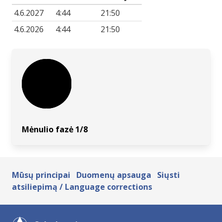
4.6.2027
4:44
21:50
4.6.2026
4:44
21:50
Mėnulio fazė 1/8
Mūsų principai
Duomenų apsauga
Siųsti
atsiliepimą / Language corrections