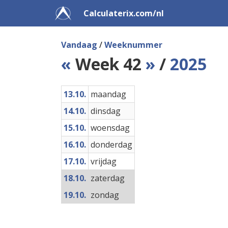
Calculaterix.com/nl
Vandaag
/
Weeknummer
«
Week 42
»
/
2025
13.10.
maandag
14.10.
dinsdag
15.10.
woensdag
16.10.
donderdag
17.10.
vrijdag
18.10.
zaterdag
19.10.
zondag