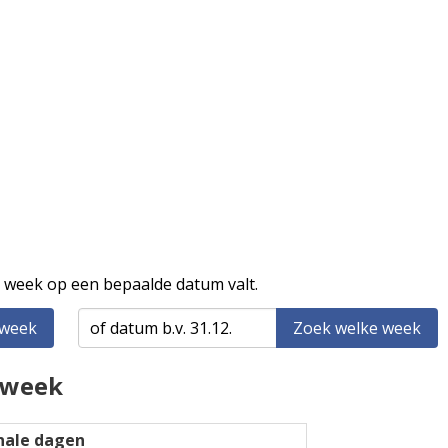
 week op een bepaalde datum valt.
 week
Zoek welke week
 week
nale dagen