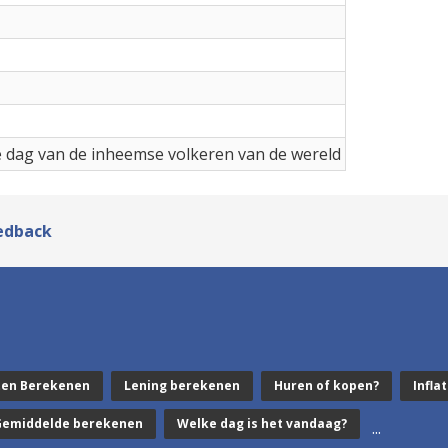
e dag van de inheemse volkeren van de wereld
edback
ten Berekenen
Lening berekenen
Huren of kopen?
Inflat
Gemiddelde berekenen
Welke dag is het vandaag?
...