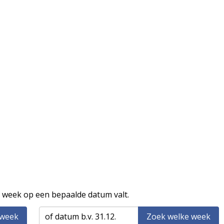
 week op een bepaalde datum valt.
 week
Zoek welke week