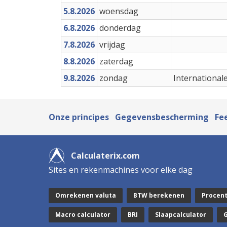
5.8.2026
woensdag
6.8.2026
donderdag
7.8.2026
vrijdag
8.8.2026
zaterdag
9.8.2026
zondag
International
Onze principes
Gegevensbescherming
Fe
Calculaterix.com
Sites en rekenmachines voor elke dag
Omrekenen valuta
BTW berekenen
Procen
Macro calculator
BRI
Slaapcalculator