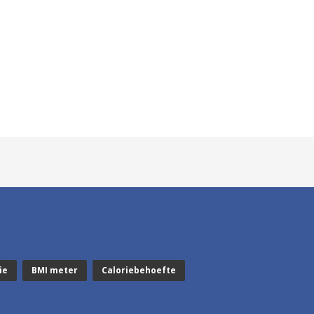
ie
BMI meter
Caloriebehoefte