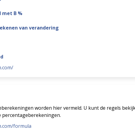
d met B %
rekenen van verandering
id
n.com/
s
berekeningen worden hier vermeld. U kunt de regels bekijk
de percentageberekeningen.
n.com/formula