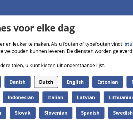
es voor elke dag
ker en leuker te maken. Als u fouten of typefouten vindt,
stu
 die we zouden kunnen leveren. De diensten worden gelever
e talen, u kunt kiezen uit onderstaande lijst.
Danish
Dutch
English
Estonian
Indonesian
Italian
Latvian
Lithuania
n
Slovak
Slovenian
Spanish
Swedish