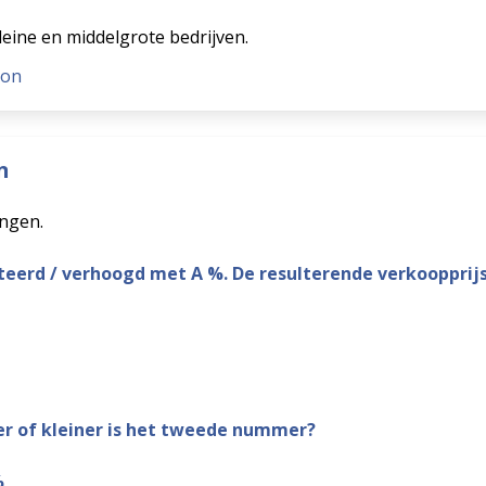
leine en middelgrote bedrijven.
con
n
ingen.
nteerd / verhoogd met A %. De resulterende verkoopprijs
r of kleiner is het tweede nummer?
%