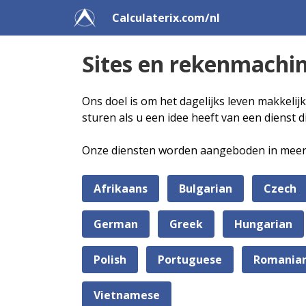
Calculaterix.com/nl
Sites en rekenmachin
Ons doel is om het dagelijks leven makkelij
sturen als u een idee heeft van een dienst
Onze diensten worden aangeboden in meerder
Afrikaans
Bulgarian
Czech
German
Greek
Hungarian
Polish
Portuguese
Romania
Vietnamese