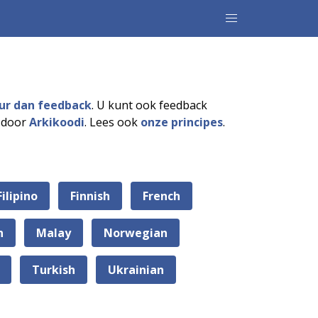
ur dan feedback
. U kunt ook feedback
d door
Arkikoodi
. Lees ook
onze principes
.
Filipino
Finnish
French
n
Malay
Norwegian
Turkish
Ukrainian