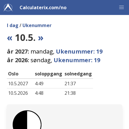
Calculaterix.com/no
I dag
/
Ukenummer
«
10.5.
»
år 2027:
mandag,
Ukenummer: 19
år 2026:
søndag,
Ukenummer: 19
Oslo
soloppgang
solnedgang
10.5.2027
4:49
21:37
10.5.2026
4:48
21:38