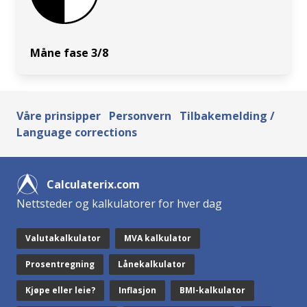
Måne fase 3/8
Våre prinsipper
Personvern
Tilbakemelding /
Language corrections
Calculaterix.com
Nettsteder og kalkulatorer for hver dag
Valutakalkulator
MVA kalkulator
Prosentregning
Lånekalkulator
Kjøpe eller leie?
Inflasjon
BMI-kalkulator