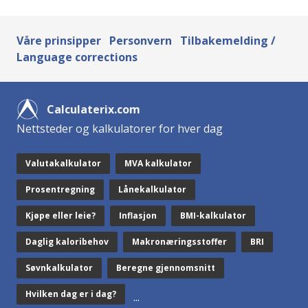
Våre prinsipper
Personvern
Tilbakemelding /
Language corrections
Calculaterix.com
Nettsteder og kalkulatorer for hver dag
Valutakalkulator
MVA kalkulator
Prosentregning
Lånekalkulator
Kjøpe eller leie?
Inflasjon
BMI-kalkulator
Daglig kaloribehov
Makronæringsstoffer
BRI
Søvnkalkulator
Beregne gjennomsnitt
Hvilken dag er i dag?
...