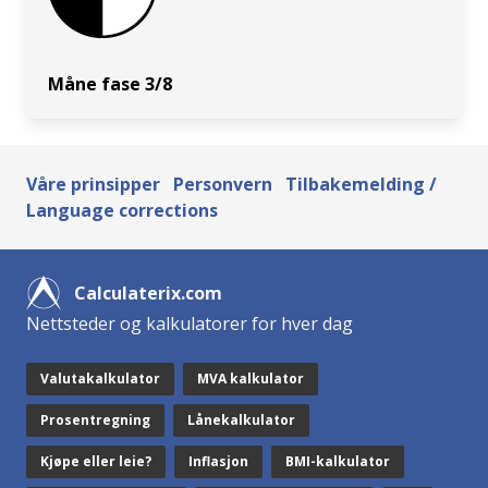
Måne fase 3/8
Våre prinsipper
Personvern
Tilbakemelding /
Language corrections
Calculaterix.com
Nettsteder og kalkulatorer for hver dag
Valutakalkulator
MVA kalkulator
Prosentregning
Lånekalkulator
Kjøpe eller leie?
Inflasjon
BMI-kalkulator