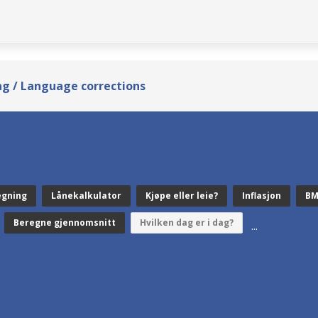
g / Language corrections
egning
Lånekalkulator
Kjøpe eller leie?
Inflasjon
BM
Beregne gjennomsnitt
Hvilken dag er i dag?
...