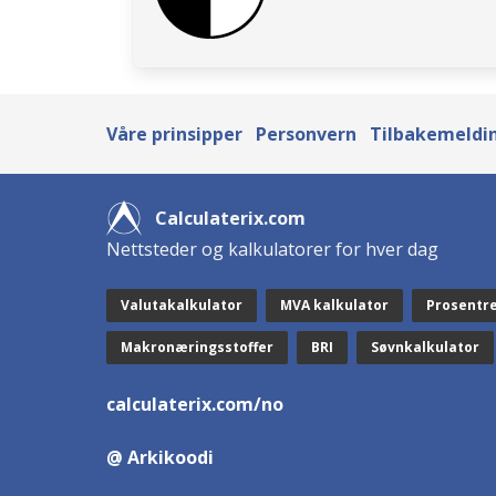
Våre prinsipper
Personvern
Tilbakemeldin
Calculaterix.com
Nettsteder og kalkulatorer for hver dag
Valutakalkulator
MVA kalkulator
Prosentr
Makronæringsstoffer
BRI
Søvnkalkulator
calculaterix.com/no
@ Arkikoodi