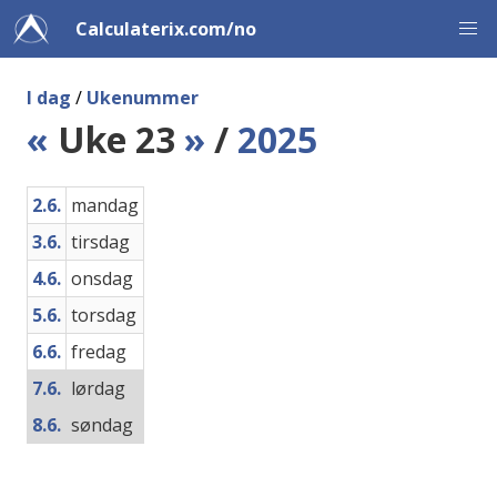
Calculaterix.com/no
I dag
/
Ukenummer
«
Uke 23
»
/
2025
2.6.
mandag
3.6.
tirsdag
4.6.
onsdag
5.6.
torsdag
6.6.
fredag
7.6.
lørdag
8.6.
søndag