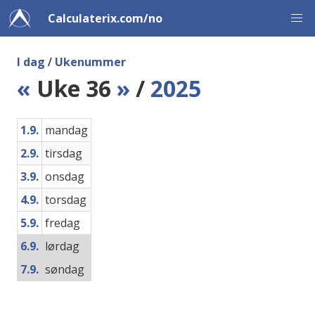
Calculaterix.com/no
I dag
/
Ukenummer
«
Uke 36
»
/
2025
1.9.
mandag
2.9.
tirsdag
3.9.
onsdag
4.9.
torsdag
5.9.
fredag
6.9.
lørdag
7.9.
søndag