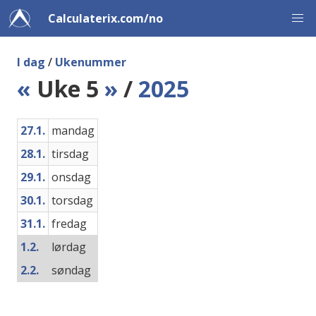
Calculaterix.com/no
I dag
/
Ukenummer
«
Uke 5
»
/
2025
27.1.
mandag
28.1.
tirsdag
29.1.
onsdag
30.1.
torsdag
31.1.
fredag
1.2.
lørdag
2.2.
søndag