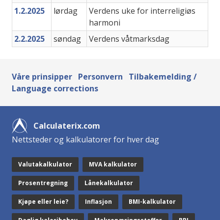
1.2.2025
lørdag
Verdens uke for interreligiøs
harmoni
2.2.2025
søndag
Verdens våtmarksdag
Våre prinsipper
Personvern
Tilbakemelding /
Language corrections
Calculaterix.com
Nettsteder og kalkulatorer for hver dag
Valutakalkulator
MVA kalkulator
Prosentregning
Lånekalkulator
Kjøpe eller leie?
Inflasjon
BMI-kalkulator