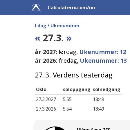
Calculaterix.com/no
I dag
/
Ukenummer
«
27.3.
»
år 2027:
lørdag,
Ukenummer: 12
år 2026:
fredag,
Ukenummer: 13
27.3. Verdens teaterdag
Oslo
soloppgang
solnedgang
27.3.2027
5:55
18:49
27.3.2026
5:54
18:49
Måne fase 7/8