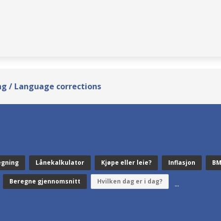
g / Language corrections
egning
Lånekalkulator
Kjøpe eller leie?
Inflasjon
BM
Beregne gjennomsnitt
Hvilken dag er i dag?
...