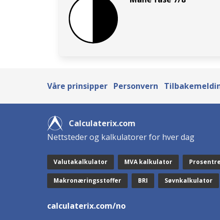
Våre prinsipper
Personvern
Tilbakemeldin
Calculaterix.com
Nettsteder og kalkulatorer for hver dag
Valutakalkulator
MVA kalkulator
Prosentr
Makronæringsstoffer
BRI
Søvnkalkulator
calculaterix.com/no