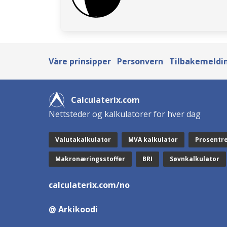
Våre prinsipper
Personvern
Tilbakemeldin
Calculaterix.com
Nettsteder og kalkulatorer for hver dag
Valutakalkulator
MVA kalkulator
Prosentr
Makronæringsstoffer
BRI
Søvnkalkulator
calculaterix.com/no
@ Arkikoodi