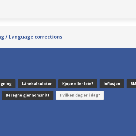
g / Language corrections
egning
Lånekalkulator
Kjøpe eller leie?
Inflasjon
BM
Beregne gjennomsnitt
Hvilken dag er i dag?
...