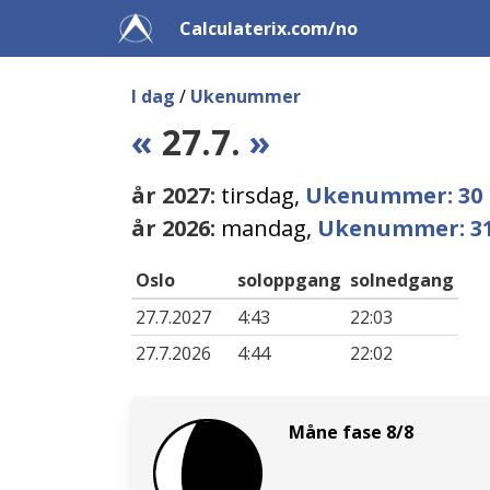
Calculaterix.com/no
I dag
/
Ukenummer
«
27.7.
»
år 2027:
tirsdag,
Ukenummer: 30
år 2026:
mandag,
Ukenummer: 3
Oslo
soloppgang
solnedgang
27.7.2027
4:43
22:03
27.7.2026
4:44
22:02
Måne fase 8/8