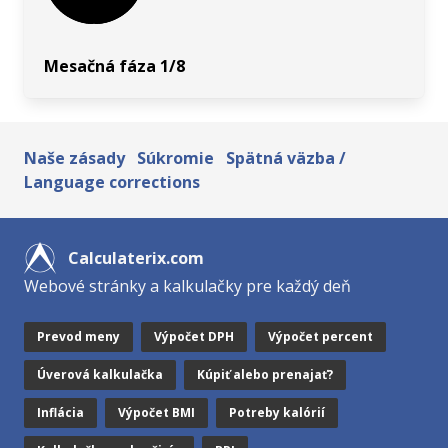
Mesačná fáza 1/8
Naše zásady
Súkromie
Spätná väzba /
Language corrections
Calculaterix.com
Webové stránky a kalkulačky pre každý deň
Prevod meny
Výpočet DPH
Výpočet percent
Úverová kalkulačka
Kúpiť alebo prenajať?
Inflácia
Výpočet BMI
Potreby kalórií