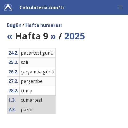
Calculaterix.com/tr
Bugün
/
Hafta numarası
«
Hafta 9
»
/
2025
24.2.
pazartesi günü
25.2.
salı
26.2.
çarşamba günü
27.2.
perşembe
28.2.
cuma
1.3.
cumartesi
2.3.
pazar