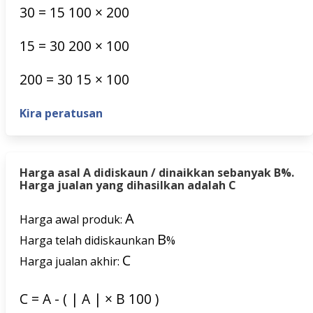
30
=
15
100
×
200
15
=
30
200
×
100
200
=
30
15
×
100
Kira peratusan
Harga asal A didiskaun / dinaikkan sebanyak B%.
Harga jualan yang dihasilkan adalah C
A
Harga awal produk:
B
Harga telah didiskaunkan
%
C
Harga jualan akhir:
C
=
A
-
(
|
A
|
×
B
100
)