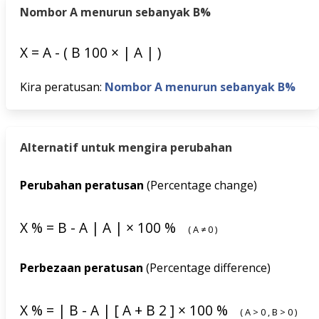
Nombor A menurun sebanyak B%
X
=
A
-
(
B
100
×
|
A
|
)
Kira peratusan:
Nombor A menurun sebanyak B%
Alternatif untuk mengira perubahan
Perubahan peratusan
(Percentage change)
X
%
=
B
-
A
|
A
|
×
100
%
(
A
≠
0
)
Perbezaan peratusan
(Percentage difference)
X
%
=
|
B
-
A
|
[
A
+
B
2
]
×
100
%
(
A
>
0
,
B
>
0
)