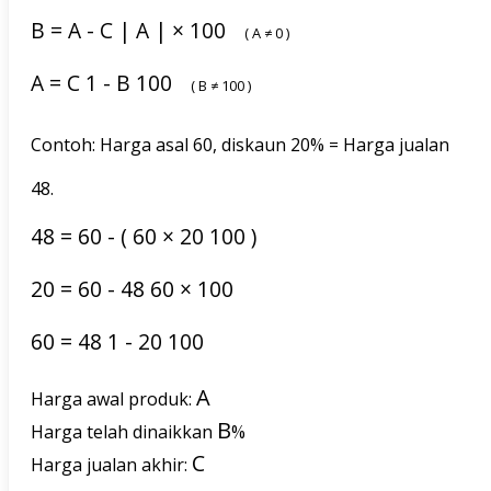
B
=
A
-
C
|
A
|
×
100
(
A
≠
0
)
A
=
C
1
-
B
100
(
B
≠
100
)
Contoh: Harga asal 60, diskaun 20% = Harga jualan
48.
48
=
60
-
(
60
×
20
100
)
20
=
60
-
48
60
×
100
60
=
48
1
-
20
100
A
Harga awal produk:
B
Harga telah dinaikkan
%
C
Harga jualan akhir: