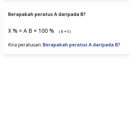
Berapakah peratus A daripada B?
X
%
=
A
B
×
100
%
(
B
≠
0
)
Kira peratusan:
Berapakah peratus A daripada B?