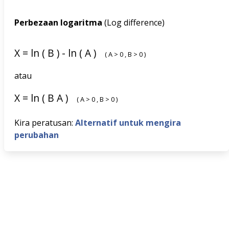
Perbezaan logaritma
(Log difference)
X
=
ln
(
B
)
-
ln
(
A
)
(
A
>
0
,
B
>
0
)
atau
X
=
ln
(
B
A
)
(
A
>
0
,
B
>
0
)
Kira peratusan:
Alternatif untuk mengira
perubahan