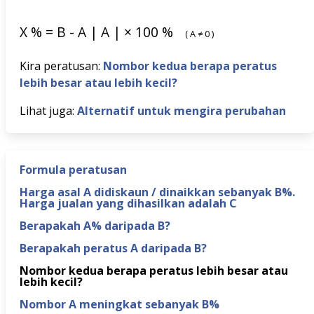
X
%
=
B
-
A
|
A
|
×
100
%
(
A
≠
0
)
Kira peratusan:
Nombor kedua berapa peratus
lebih besar atau lebih kecil?
Lihat juga:
Alternatif untuk mengira perubahan
Formula peratusan
Harga asal A didiskaun / dinaikkan sebanyak B%.
Harga jualan yang dihasilkan adalah C
Berapakah A% daripada B?
Berapakah peratus A daripada B?
Nombor kedua berapa peratus lebih besar atau
lebih kecil?
Nombor A meningkat sebanyak B%