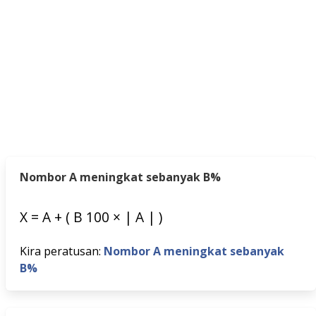
Nombor A meningkat sebanyak B%
X
=
A
+
(
B
100
×
|
A
|
)
Kira peratusan:
Nombor A meningkat sebanyak
B%