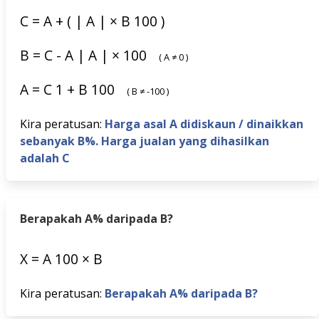
C
=
A
+
(
|
A
|
×
B
100
)
B
=
C
-
A
|
A
|
×
100
(
A
≠
0
)
A
=
C
1
+
B
100
(
B
≠
-100
)
Kira peratusan:
Harga asal A didiskaun / dinaikkan
sebanyak B%. Harga jualan yang dihasilkan
adalah C
Berapakah A% daripada B?
X
=
A
100
×
B
Kira peratusan:
Berapakah A% daripada B?