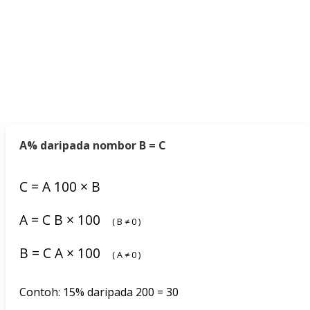
A% daripada nombor B = C
C
=
A
100
×
B
A
=
C
B
×
100
(
B
≠
0
)
B
=
C
A
×
100
(
A
≠
0
)
Contoh: 15% daripada 200 = 30