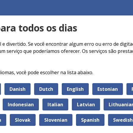
para todos os dias
il e divertido. Se você encontrar algum erro ou erro de digit
 um serviço que poderíamos oferecer. Os serviços são prest
iomas, você pode escolher na lista abaixo.
Danish
Dutch
English
Estonian
Indonesian
Italian
Latvian
Lithuania
n
Slovak
Slovenian
Spanish
Swedish