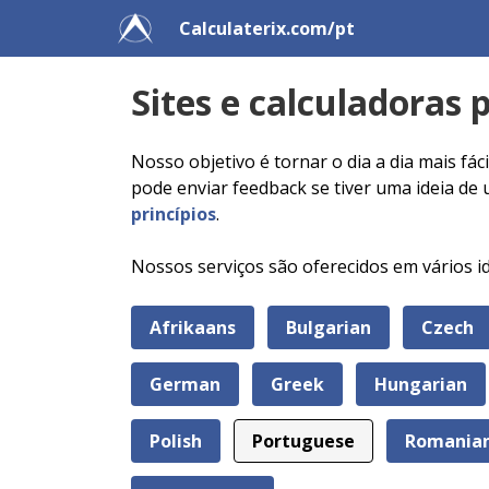
Calculaterix.com/pt
Sites e calculadoras 
Nosso objetivo é tornar o dia a dia mais fác
pode enviar feedback se tiver uma ideia de
princípios
.
Nossos serviços são oferecidos em vários id
Afrikaans
Bulgarian
Czech
German
Greek
Hungarian
Polish
Portuguese
Romania