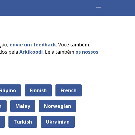
ação,
envie um feedback
. Você também
ados pela
Arkikoodi
. Leia também
os nossos
Filipino
Finnish
French
n
Malay
Norwegian
Turkish
Ukrainian