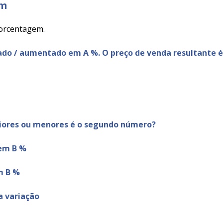
em
porcentagem.
tado / aumentado em A %. O preço de venda resultante é
ores ou menores é o segundo número?
em B %
m B %
a variação