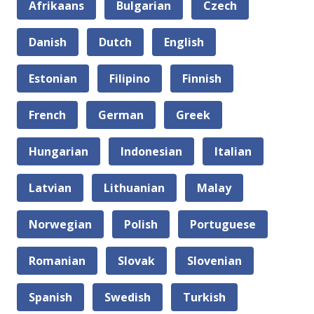
Afrikaans
Bulgarian
Czech
Danish
Dutch
English
Estonian
Filipino
Finnish
French
German
Greek
Hungarian
Indonesian
Italian
Latvian
Lithuanian
Malay
Norwegian
Polish
Portuguese
Romanian
Slovak
Slovenian
Spanish
Swedish
Turkish