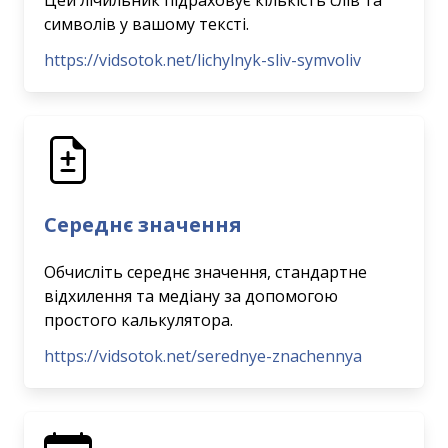
Цей лічильник підраховує кількість слів та
символів у вашому тексті.
https://vidsotok.net/lichylnyk-sliv-symvoliv
Середнє значення
Обчисліть середнє значення, стандартне
відхилення та медіану за допомогою
простого калькулятора.
https://vidsotok.net/serednye-znachennya