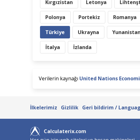
Kırgızistan
Letonya
Lihtenş
Polonya
Portekiz
Romanya
Türkiye
Ukrayna
Yunanista
İtalya
İzlanda
Verilerin kaynağı
United Nations Economi
İlkelerimiz
Gizlilik
Geri bildirim / Langua
Calculaterix.com