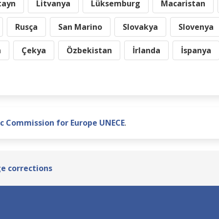
tayn
Litvanya
Lüksemburg
Macaristan
Rusça
San Marino
Slovakya
Slovenya
n
Çekya
Özbekistan
İrlanda
İspanya
c Commission for Europe UNECE
.
ge corrections