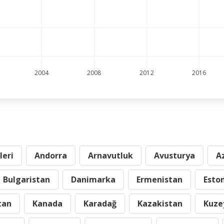
2004
2008
2012
2016
leri
Andorra
Arnavutluk
Avusturya
A
Bulgaristan
Danimarka
Ermenistan
Esto
tan
Kanada
Karadağ
Kazakistan
Kuze