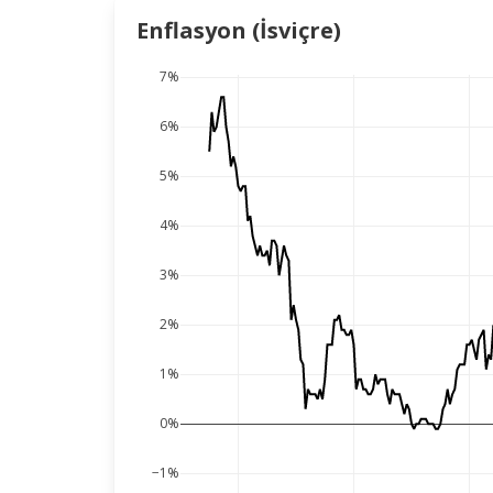
Enflasyon (İsviçre)
7%
6%
5%
4%
3%
2%
1%
0%
−1%