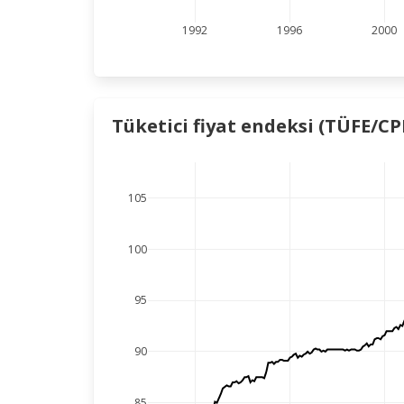
1992
1996
2000
Tüketici fiyat endeksi (TÜFE/CPI
105
100
95
90
85