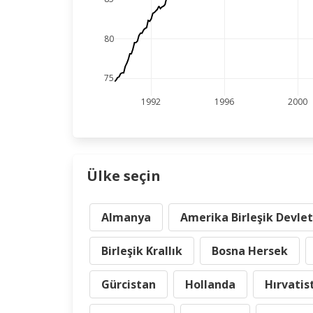
80
75
1992
1996
2000
Ülke seçin
Almanya
Amerika Birleşik Devlet
Birleşik Krallık
Bosna Hersek
Gürcistan
Hollanda
Hırvatis