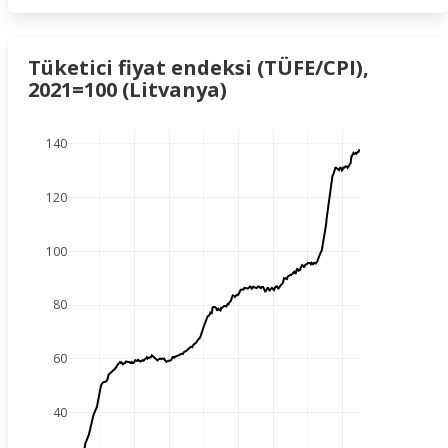
Tüketici fiyat endeksi (TÜFE/CPI),
2021=100 (Litvanya)
140
120
100
80
60
40