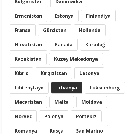
Bulgaristan
Danimarka
Ermenistan
Estonya
Finlandiya
Fransa
Gürcistan
Hollanda
Hırvatistan
Kanada
Karadağ
Kazakistan
Kuzey Makedonya
Kıbrıs
Kırgızistan
Letonya
Lihtenştayn
Litvanya
Lüksemburg
Macaristan
Malta
Moldova
Norveç
Polonya
Portekiz
Romanya
Rusça
San Marino