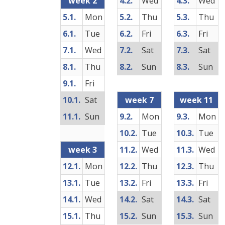
week 2
4.2.
Wed
4.3.
Wed
5.1.
Mon
5.2.
Thu
5.3.
Thu
6.1.
Tue
6.2.
Fri
6.3.
Fri
7.1.
Wed
7.2.
Sat
7.3.
Sat
8.1.
Thu
8.2.
Sun
8.3.
Sun
9.1.
Fri
10.1.
Sat
week 7
week 11
11.1.
Sun
9.2.
Mon
9.3.
Mon
10.2.
Tue
10.3.
Tue
week 3
11.2.
Wed
11.3.
Wed
12.1.
Mon
12.2.
Thu
12.3.
Thu
13.1.
Tue
13.2.
Fri
13.3.
Fri
14.1.
Wed
14.2.
Sat
14.3.
Sat
15.1.
Thu
15.2.
Sun
15.3.
Sun