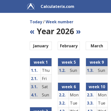
Calculaterix.com
Today
/
Week number
«
Year 2026
»
January
February
March
week 1
week 5
week 9
1.1.
Thu
1.2.
Sun
1.3.
Sun
2.1.
Fri
3.1.
Sat
week 6
week 10
4.1.
Sun
2.2.
Mon
2.3.
Mon
3.2.
Tue
3.3.
Tue