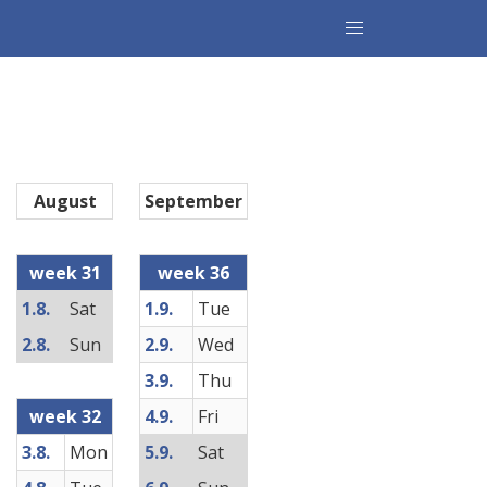
August
September
week 31
week 36
1.8.
Sat
1.9.
Tue
2.8.
Sun
2.9.
Wed
3.9.
Thu
week 32
4.9.
Fri
3.8.
Mon
5.9.
Sat