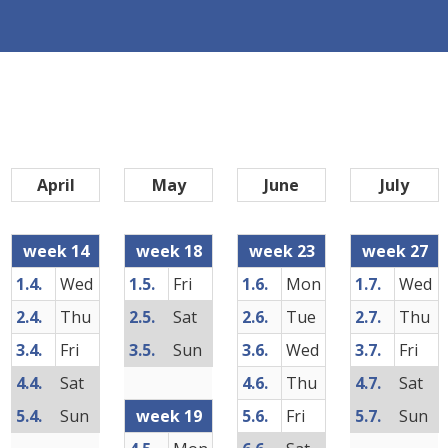
April
May
June
July
week 14
week 18
week 23
week 27
1.4.
Wed
1.5.
Fri
1.6.
Mon
1.7.
Wed
2.4.
Thu
2.5.
Sat
2.6.
Tue
2.7.
Thu
3.4.
Fri
3.5.
Sun
3.6.
Wed
3.7.
Fri
4.4.
Sat
4.6.
Thu
4.7.
Sat
5.4.
Sun
week 19
5.6.
Fri
5.7.
Sun