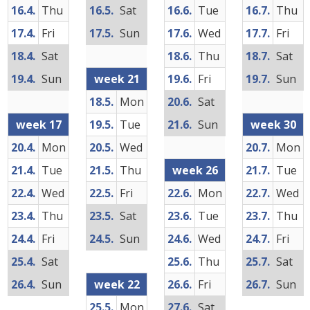
16.4.
Thu
16.5.
Sat
16.6.
Tue
16.7.
Thu
17.4.
Fri
17.5.
Sun
17.6.
Wed
17.7.
Fri
18.4.
Sat
18.6.
Thu
18.7.
Sat
19.4.
Sun
week 21
19.6.
Fri
19.7.
Sun
18.5.
Mon
20.6.
Sat
week 17
19.5.
Tue
21.6.
Sun
week 30
20.4.
Mon
20.5.
Wed
20.7.
Mon
21.4.
Tue
21.5.
Thu
week 26
21.7.
Tue
22.4.
Wed
22.5.
Fri
22.6.
Mon
22.7.
Wed
23.4.
Thu
23.5.
Sat
23.6.
Tue
23.7.
Thu
24.4.
Fri
24.5.
Sun
24.6.
Wed
24.7.
Fri
25.4.
Sat
25.6.
Thu
25.7.
Sat
26.4.
Sun
week 22
26.6.
Fri
26.7.
Sun
25.5.
Mon
27.6.
Sat