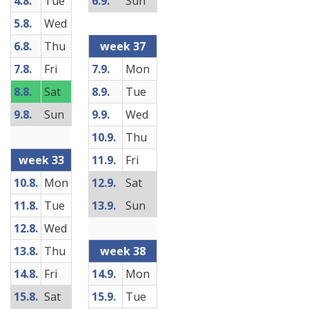
4.8.
Tue
6.9.
Sun
5.8.
Wed
6.8.
Thu
week 37
7.8.
Fri
7.9.
Mon
8.8.
Sat
8.9.
Tue
9.8.
Sun
9.9.
Wed
10.9.
Thu
week 33
11.9.
Fri
10.8.
Mon
12.9.
Sat
11.8.
Tue
13.9.
Sun
12.8.
Wed
13.8.
Thu
week 38
14.8.
Fri
14.9.
Mon
15.8.
Sat
15.9.
Tue