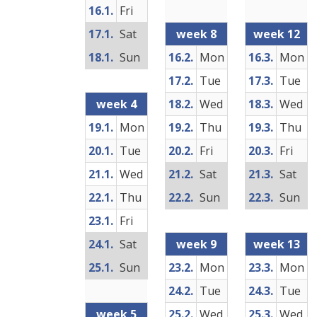
16.1.
Fri
17.1.
Sat
week 8
week 12
18.1.
Sun
16.2.
Mon
16.3.
Mon
17.2.
Tue
17.3.
Tue
week 4
18.2.
Wed
18.3.
Wed
19.1.
Mon
19.2.
Thu
19.3.
Thu
20.1.
Tue
20.2.
Fri
20.3.
Fri
21.1.
Wed
21.2.
Sat
21.3.
Sat
22.1.
Thu
22.2.
Sun
22.3.
Sun
23.1.
Fri
24.1.
Sat
week 9
week 13
25.1.
Sun
23.2.
Mon
23.3.
Mon
24.2.
Tue
24.3.
Tue
week 5
25.2.
Wed
25.3.
Wed