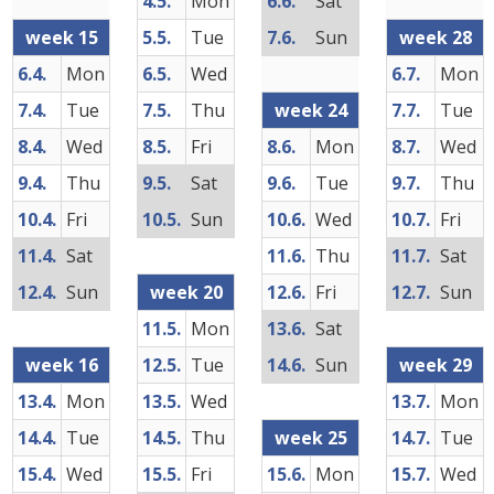
4.5.
Mon
6.6.
Sat
week 15
5.5.
Tue
7.6.
Sun
week 28
6.4.
Mon
6.5.
Wed
6.7.
Mon
7.4.
Tue
7.5.
Thu
week 24
7.7.
Tue
8.4.
Wed
8.5.
Fri
8.6.
Mon
8.7.
Wed
9.4.
Thu
9.5.
Sat
9.6.
Tue
9.7.
Thu
10.4.
Fri
10.5.
Sun
10.6.
Wed
10.7.
Fri
11.4.
Sat
11.6.
Thu
11.7.
Sat
12.4.
Sun
week 20
12.6.
Fri
12.7.
Sun
11.5.
Mon
13.6.
Sat
week 16
12.5.
Tue
14.6.
Sun
week 29
13.4.
Mon
13.5.
Wed
13.7.
Mon
14.4.
Tue
14.5.
Thu
week 25
14.7.
Tue
15.4.
Wed
15.5.
Fri
15.6.
Mon
15.7.
Wed